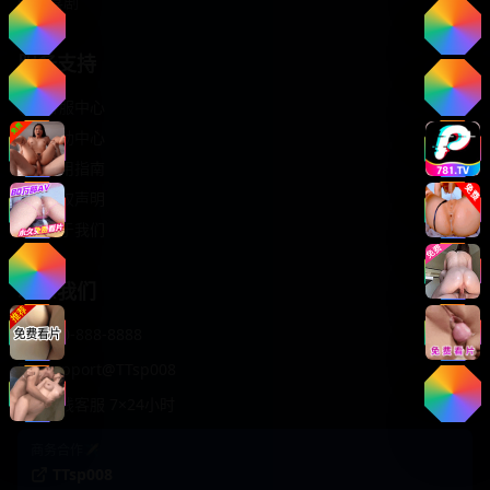
轻松喜剧
服务支持
客服中心
帮助中心
使用指南
版权声明
关于我们
联系我们
400-888-8888
support@TTsp008
在线客服 7×24小时
商务合作✈️
TTsp008